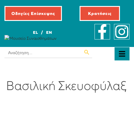
Οδηγίες Επίσκεψης
Κρατήσεις
EL
EN
Search Button
Search
for:
Βασιλική Σκευοφύλαξ