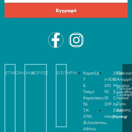
Εγγραφή
ΕΠΙΚΟΙΝΩΝΙΑ
ΔΩΡΕΕΣ
ΕΙΣΙΤΗΡΙΑ
Καρατζά
2026
Πολιτικ
7
(+30)
©
Απορρή
&
210
Μουσείο
Πολιτικ
Τσάμη
92
Συναισθη
Cookies
Καρατάσου
18
Created
Όροι
56
329
by
Χρήσης
Τ.Κ.
Dizzy
11741,
info@mce.gr
Agency
Φιλοπάππου,
Αθήνα